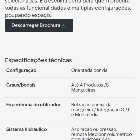
selecionadas. É a escolha certa para quem procura
todas as funcionalidades e múltiplas configurações,
poupando espaço.
Descarregar Brochura
Especificações técnicas
Configuração
Orientada por via
Graus/bocais
Até 4 Produtos /8
Mangueiras
Experiência do utilizador
Retração parcial da
mangueira / Integração OPT
e Multimédia
Sistema hidráulico
Aspiração ou pressão
remota Medidor volumétrico
com 4 pistões Aço