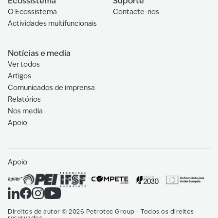
Ecossistema
Suporte
Telefone: +91 079-29750105
O Ecossistema
Contacte-nos
Actividades multifuncionais
OPERATIONS
Petrotec Moçambique
Notícias e media
Av. das FPLM, nrº 1086, Bairro de Mavalane,
Ver todos
Cidade de Maputo
Artigos
Comunicados de imprensa
Email: comercial.mz@petrotec.com
Relatórios
Telefone: +258 214 726 77
Nos media
Apoio
OPERATIONS
Petrotec Spain
Calle de la Granja, 35, 28108 Alcobendas,
Apoio
Madrid, Espanha
Email: petrotec@petrotec.com
Telefone: +34 916 617 679
Direitos de autor
©
2026
Petrotec Group -
Todos os direitos