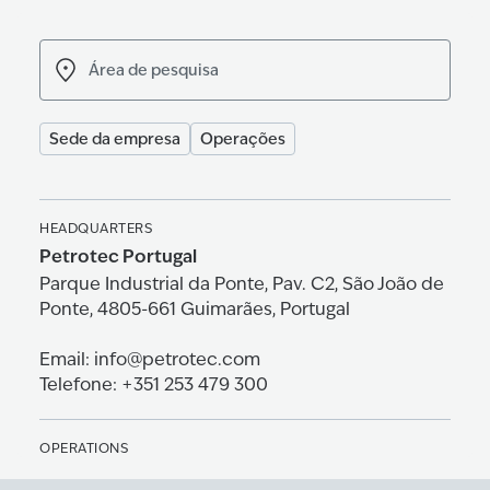
Área de pesquisa
Sede da empresa
Operações
HEADQUARTERS
Petrotec Portugal
Parque Industrial da Ponte, Pav. C2, São João de
Ponte, 4805-661 Guimarães, Portugal
Email: info@petrotec.com
Torne-se um distribuidor
Telefone: +351 253 479 300
Estamos a crescer a nível mundial. Interessado
em tornar-se um distribuidor?
OPERATIONS
Petrotec Angola
Contacte-nos