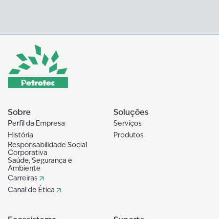
Estrada Nacional 100, Parque Industrial Petrotec,
Bairro da Vidrul, Luanda - Cacuaco, Angola
Telefone: +244 226 430 659
OPERATIONS
Petrotec França
Tour Ariane, 5, Place de La Pyramide, 92800
Puteaux, França
Sobre
Soluções
Perfil da Empresa
Serviços
Email: info@petrotec.com
História
Produtos
Responsabilidade Social
Corporativa
OPERATIONS
Saúde, Segurança e
Petrotec Índia
Ambiente
Carreiras
E/109-110, GIDC Electronic Estate, Sector-26,
Canal de Ética
Gandhinagar 382 028, Gujarat, India
Email: info@petrotec.in