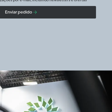
zações por e-mail, incluindo newsletters e ofertas
Enviar pedido