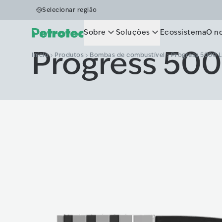
Selecionar região
Sobre
Soluções
Ecossistema
O n
Progress 50
Início
Produtos
Bombas de combustível
Progress 5000 