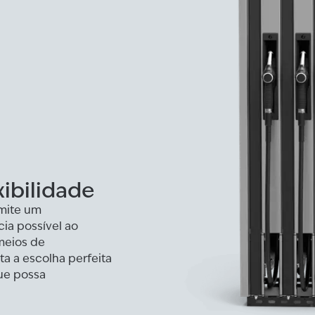
ibilidade
rmite um
ia possível ao
 meios de
 a escolha perfeita
ue possa