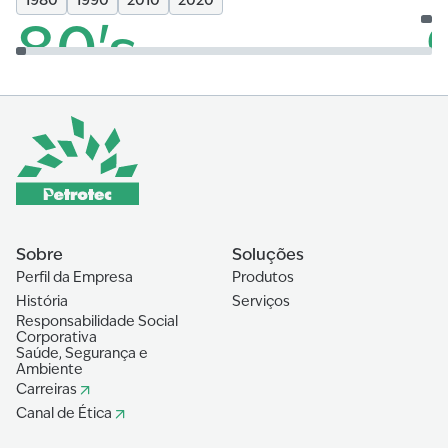
1980
1990
2010
2020
80's
1983
19
Constituição do Grupo Petrotec em Portugal,
Co
marcando o início do nosso percurso no
Pe
fornecimento de soluções inovadoras para o sector
no
do Oil & Gas.
ca
Sobre
Soluções
Perfil da Empresa
Produtos
História
Serviços
Responsabilidade Social
Corporativa
Saúde, Segurança e
Ambiente
Carreiras
Canal de Ética