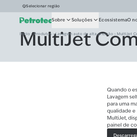
Selecionar região
Sobre
Soluções
Ecossistema
O n
MultiJet Co
Início
Produtos
Lavagem auto de alta pressão
MultiJet 
Quando o es
Lavagem self
para uma mai
qualidade e 
MultiJet, d
painel de co
Descarreg