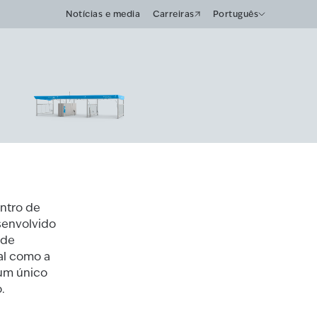
Notícias e media
Carreiras
Português
ntro de
esenvolvido
 de
Tal como a
 um único
.