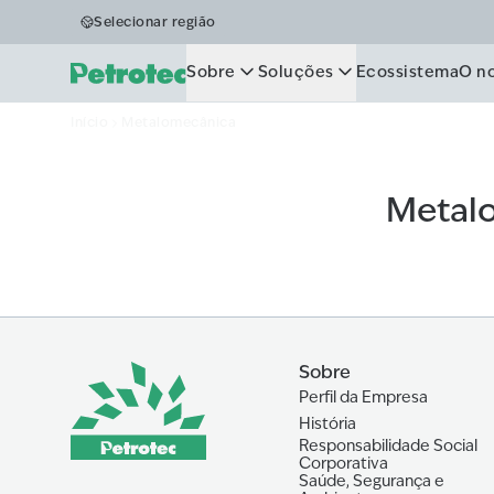
Metalomecân
Selecionar região
Sobre
Soluções
Ecossistema
O n
Início
Metalomecânica
Metal
Sobre
Perfil da Empresa
História
Responsabilidade Social
Corporativa
Saúde, Segurança e