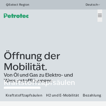
Select Region
Deutsch
Men
Öffnung der
Mobilität.
Von Öl und Gas zu Elektro- und
Wasserstofflösungen
Kraftstoffzapfsäulen
Alle anzeigen
Kraftstoffzapfsäulen
H2 und E-Mobilität
Bezahlung u