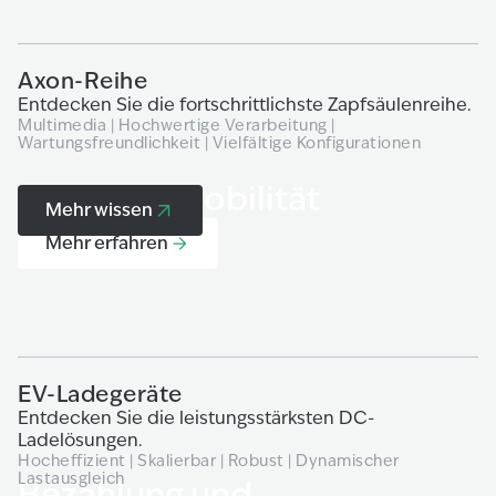
Axon-Reihe
P
Entdecken Sie die fortschrittlichste Zapfsäulenreihe.
Er
Multimedia | Hochwertige Verarbeitung |
Be
Wartungsfreundlichkeit | Vielfältige Konfigurationen
Ze
H2 und E-Mobilität
Mehr wissen
Mehr erfahren
EV-Ladegeräte
W
Entdecken Sie die leistungsstärksten DC-
E
Ladelösungen.
Z
Hocheffizient | Skalierbar | Robust | Dynamischer
Er
Lastausgleich
Bezahlung und