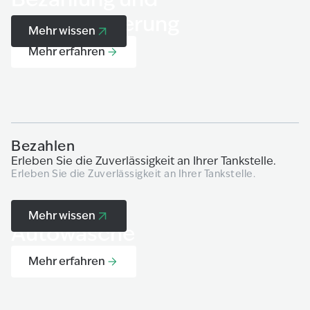
Automatisierung
Mehr wissen
Mehr erfahren
Bezahlen
A
Erleben Sie die Zuverlässigkeit an Ihrer Tankstelle.
V
Erleben Sie die Zuverlässigkeit an Ihrer Tankstelle.
u
Mu
| 
Mehr wissen
Autowäsche
Mehr erfahren