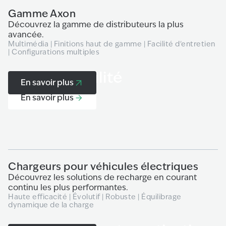
Gamme Axon
G
Découvrez la gamme de distributeurs la plus
Dé
avancée.
s
Multimédia | Finitions haut de gamme | Facilité d'entretien
Fi
| Configurations multiples
in
H2 & e-Mobilité
En savoir plus
En savoir plus
Chargeurs pour véhicules électriques
S
Découvrez les solutions de recharge en courant
Dé
continu les plus performantes.
hy
Haute efficacité | Évolutif | Robuste | Équilibrage
Sé
dynamique de la charge