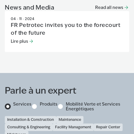
News and Media
Read all news
04 · 11 · 2024
FR Petrotec invites you to the forecourt
of the future
Lire plus
Lire plus
:
FR Petrotec invites you to the forecourt of the fu
Parle à un expert
Services
Produits
Mobilité Verte et Services
Énergétiques
Installation & Construction
Maintenance
Consulting & Engineering
Facility Management
Repair Center