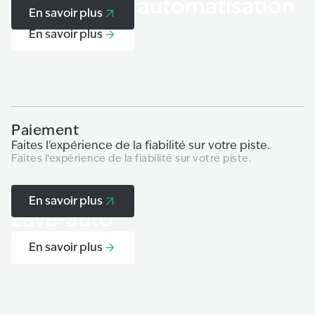
Paiement et automatisation
En savoir plus
En savoir plus
Paiement
A
Faites l'expérience de la fiabilité sur votre piste.
D
Faites l'expérience de la fiabilité sur votre piste.
s
Mu
| 
En savoir plus
Lave-auto
En savoir plus