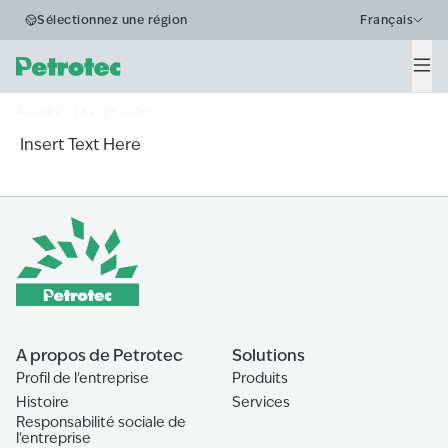
Business Segments
Sélectionnez une région
Français
Lavage auto
Men
Accueil
Lavage auto
Insert Text Here
A propos de Petrotec
Solutions
Profil de l'entreprise
Produits
Histoire
Services
Responsabilité sociale de
l'entreprise