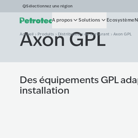
Sélectionnez une région
A propos
Solutions
Ecosystème
N
Axon GPL
Accueil
Produits
Distributeurs de carburant
Axon GPL
Des équipements GPL adap
installation