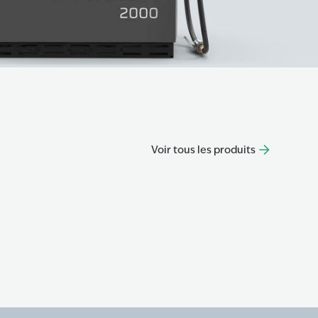
Voir tous les produits
Axon 
L'Axon 4
En savoir