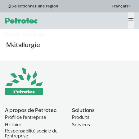
Business Segments
Sélectionnez une région
Français
Métallurgie
Men
Accueil
Métallurgie
Métallurgie
A propos de Petrotec
Solutions
Profil de l'entreprise
Produits
Histoire
Services
Responsabilité sociale de
l'entreprise