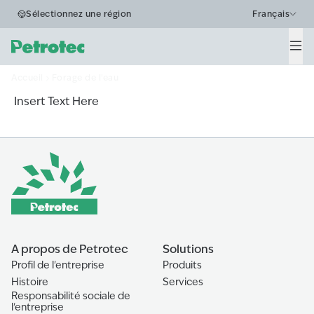
Business Segments
Sélectionnez une région
Français
Forage de l'eau
Men
Accueil
Forage de l'eau
Insert Text Here
A propos de Petrotec
Solutions
Profil de l'entreprise
Produits
Histoire
Services
Responsabilité sociale de
l'entreprise