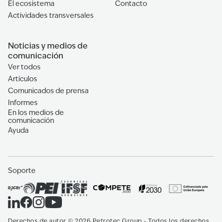
El ecosistema
Contacto
Actividades transversales
Noticias y medios de
comunicación
Ver todos
Artículos
Comunicados de prensa
Informes
En los medios de
comunicación
Ayuda
Soporte
Derechos de autor
©
2026
Petrotec Group -
Todos los derechos