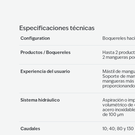
Especificaciones técnicas
Configuration
Boquereles hacia
Productos / Boquereles
Hasta 2 product
2 mangueras por
Experiencia del usuario
Mástil de mangu
Soporte de mang
mangueras más l
proporcionando
Sistema hidráulico
Aspiración o im
volumétrico de 4
acero inoxidable
de 100 μm
Caudales
10; 40; 80 y 130 