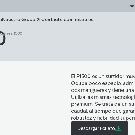
No
a
Nuestro Grupo
Contacte con nosotros
0
ogress 1500
El P1500 es un surtidor mu
Ocupa poco espacio, admit
dos mangueras y tiene una
Utiliza las mismas tecnolo
premium. Se trata de un s
caudal, al tiempo que gara
robustez y fiabilidad super
Descargar Folleto