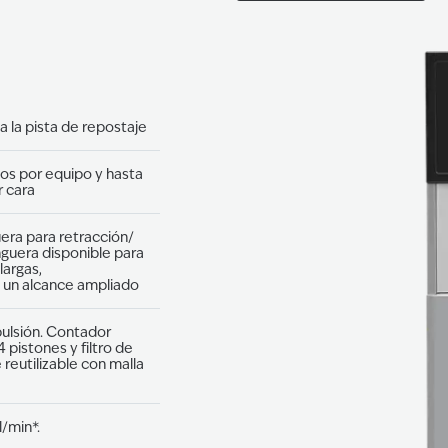
 la pista de repostaje
os por equipo y hasta
 cara
era para retracción/
uera disponible para
argas,
 un alcance ampliado
pulsión. Contador
 pistones y filtro de
 reutilizable con malla
l/min*.