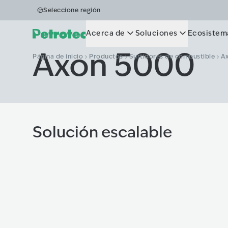
Seleccione región
Acerca de
Soluciones
Ecosistem
Axon 5000
Página de inicio
Productos
Surtidores de combustible
A
Solución escalable