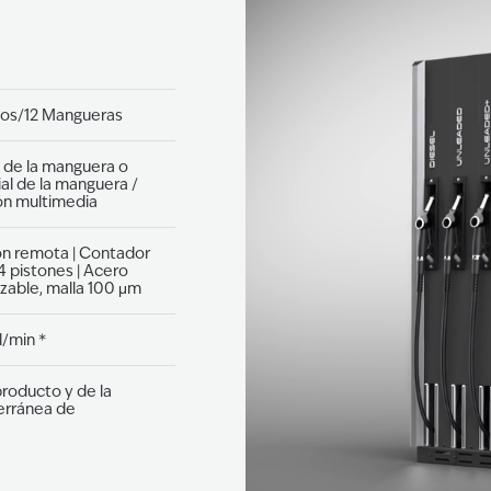
tos/12 Mangueras
l de la manguera o
al de la manguera /
ón multimedia
ón remota | Contador
4 pistones | Acero
lizable, malla 100 μm
l/min *
roducto y de la
terránea de