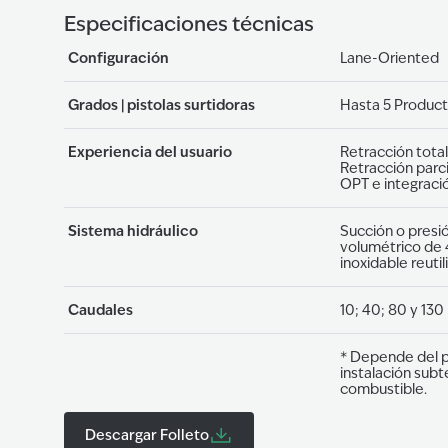
Especificaciones técnicas
Configuración
Lane-Oriented
Grados | pistolas surtidoras
Hasta 5 Produc
Experiencia del usuario
Retracción tota
Retracción parci
OPT e integraci
Sistema hidráulico
Succión o presi
volumétrico de 
inoxidable reuti
Caudales
10; 40; 80 y 130 
* Depende del p
instalación sub
combustible.
Descargar Folleto