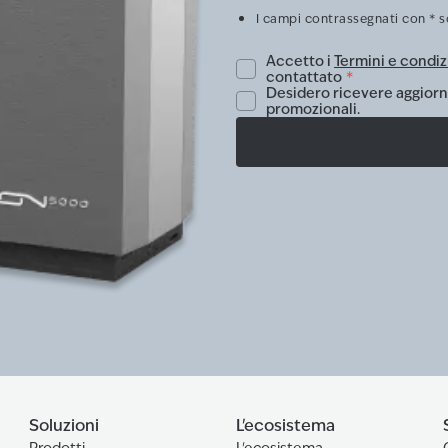
I campi contrassegnati con * 
Accetto i
Termini e condiz
contattato
*
Desidero ricevere aggiorna
promozionali.
Soluzioni
L'ecosistema
Prodotti
L'ecosistema