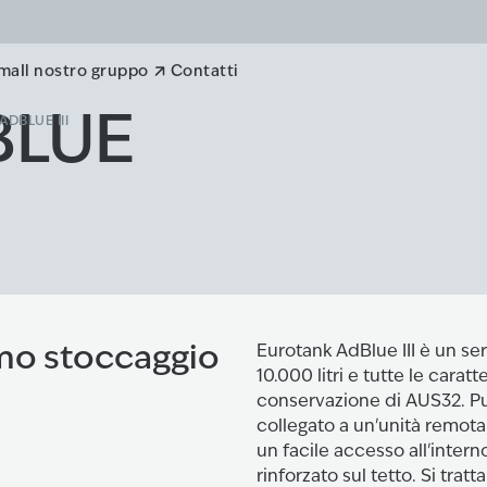
ema
Il nostro gruppo
Contatti
BLUE
ADBLUE III
imo stoccaggio
Eurotank AdBlue III è un se
10.000 litri e tutte le cara
conservazione di AUS32. P
collegato a un'unità remota
un facile accesso all'intern
rinforzato sul tetto. Si trat