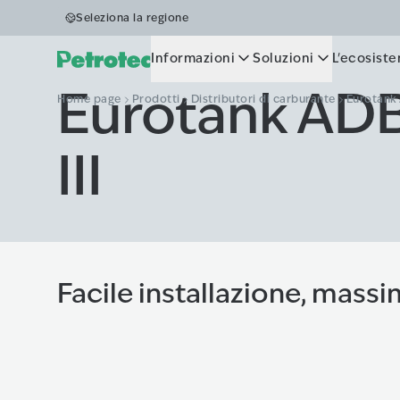
Seleziona la regione
Informazioni
Soluzioni
L'ecosist
Eurotank AD
Home page
Prodotti
Distributori di carburante
Eurotank 
III
Facile installazione, mass