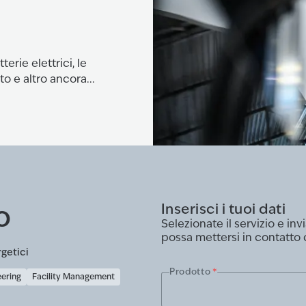
erie elettrici, le
o e altro ancora...
o
Inserisci i tuoi dati
Selezionate il servizio e i
possa mettersi in contatto 
rgetici
Prodotto
*
eering
Facility Management