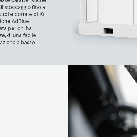
esse caratteristiche
di stoccaggio fino a
tubi e portate di 10
luzione AdBlue
sta per chi ha
e, di una facile
allazione a basso