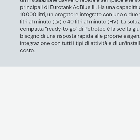
un'installazione davvero rapida e semplice e le st
principali di Eurotank AdBlue III. Ha una capacità 
10.000 litri, un erogatore integrato con uno o due 
litri al minuto (LV) e 40 litri al minuto (HV). La so
compatta “ready-to-go” di Petrotec è la scelta giu
bisogno di una risposta rapida alle proprie esigenz
integrazione con tutti i tipi di attività e di un'inst
costo.