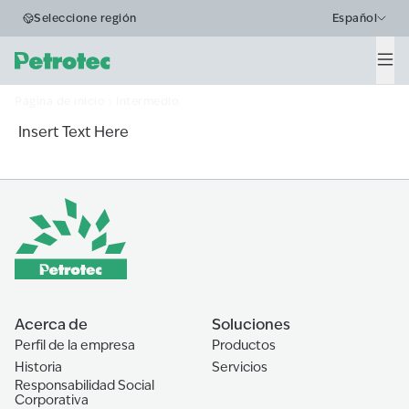
Business Segments
Seleccione región
Español
Intermedio
Men
Página de inicio
Intermedio
Insert Text Here
Acerca de
Soluciones
Perfil de la empresa
Productos
Historia
Servicios
Responsabilidad Social
Corporativa